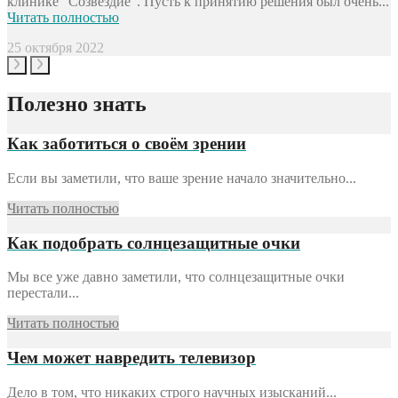
клинике "Созвездие". Пусть к принятию решения был очень...
в
Читать полностью
Ч
25 октября 2022
1
Полезно знать
Как заботиться о своём зрении
Если вы заметили, что ваше зрение начало значительно...
Читать полностью
Как подобрать солнцезащитные очки
Мы все уже давно заметили, что солнцезащитные очки
перестали...
Читать полностью
Чем может навредить телевизор
Дело в том, что никаких строго научных изысканий...