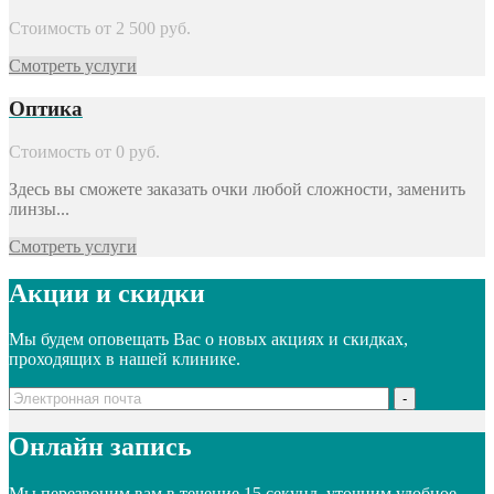
Стоимость от
2 500
руб.
Смотреть услуги
Оптика
Стоимость от
0
руб.
Здесь вы сможете заказать очки любой сложности, заменить
линзы...
Смотреть услуги
Акции и скидки
Мы будем оповещать Вас о новых акциях и скидках,
проходящих в нашей клинике.
Онлайн запись
Мы перезвоним вам в течение 15 секунд, уточним удобное