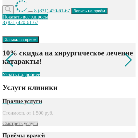
8 (831) 420-61-67
Запись на приём
Показать все запросы
8 (831) 420-61-67
Запись на приём
10% скидка на хирургическое лечение
катаракты!
У
Узнать подробнее
Услуги клиники
Прочие услуги
Стоимость от
1 500
руб.
Смотреть услуги
Приёмы врачей